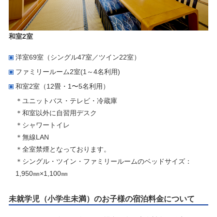
和室2室
洋室69室（シングル47室／ツイン22室）
ファミリールーム2室(1～4名利用)
和室2室（12畳・1〜5名利用）
＊ユニットバス・テレビ・冷蔵庫
＊和室以外に自習用デスク
＊シャワートイレ
＊無線LAN
＊全室禁煙となっております。
＊シングル・ツイン・ファミリールームのベッドサイズ：
1,950㎜×1,100㎜
未就学児（小学生未満）のお子様の宿泊料金について