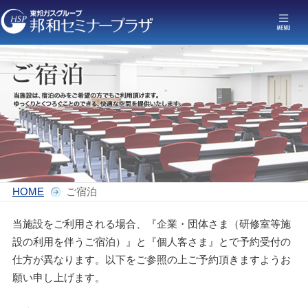
初めての方へ
企業研修
スポーツ・塾合宿
食事・宴会
HOME
ご宿泊
当施設をご利用される場合、『企業・団体さま（研修室等施
ご宿泊
設の利用を伴うご宿泊）』と『個人客さま』とで予約受付の
仕方が異なります。以下をご参照の上ご予約頂きますようお
施設案内
願い申し上げます。