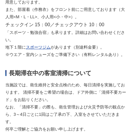
用意しております。
また、部屋着（作務衣）をフロント前にご用意しております（大
人用<M・L・LL>、小人用<小・中>）。
チェックイン 15：00／チェックアウト 10：00
「スポーツ・勉強合宿」も承ります。詳細はお問い合わせくださ
い。
地下１階に
スポーツジム
があります（別途料金要）。
※ウエア・室内シューズをご準備下さい（有料レンタルあり）。
長期滞在中の客室清掃について
当施設では、衛生維持と安全点検のため、毎日清掃を実施してお
ります。 清掃不要をご希望の場合は、ドア外側に「清掃不要カー
ド」をお貼りください。
なお、「清掃不要」の際も、衛生管理および火災予防等の観点か
ら、3～4日ごとに1回はご了承の下、入室をさせていただきま
す。
何卒ご理解とご協力をお願い申し上げます。