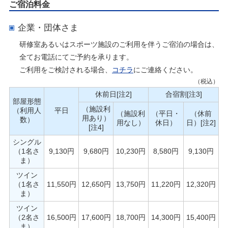
よくあるご質問
ご宿泊料金
企業・団体さま
研修室あるいはスポーツ施設のご利用を伴うご宿泊の場合は、
全てお電話にてご予約を承ります。
ご利用をご検討される場合、
コチラ
にご連絡ください。
（税込）
休前日[注2]
合宿割[注3]
部屋形態
（施設利
（利用人
平日
（施設利
（平日・
（休前
用あり）
数）
用なし）
休日）
日）[注2]
[注4]
シングル
（1名さ
9,130円
9,680円
10,230円
8,580円
9,130円
ま）
ツイン
（1名さ
11,550円
12,650円
13,750円
11,220円
12,320円
ま）
ツイン
（2名さ
16,500円
17,600円
18,700円
14,300円
15,400円
ま）