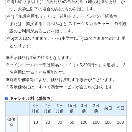
[注3]10名さま以上(１泊あたり)の合宿利用（施設利用があり、か
つ、大学生以下の場合のみ)のものを指します。
[注4]「施設利用あり」とは、邦和セミナープラザの「研修室」、
または、隣接する「邦和みなと スポーツ＆カルチャー」の各施
設のご利用があることを指します。
[注5]大人10名さままで、小人(中学生以下)12名さままでのご利用
となります。
※表示価格は1室の料金となります。
※ツインルームの一部は簡易ベッド（＋5,390円〜）を追加し、3
名利用にすることも可能です。
※時期や催事等により、価格は変動する場合がございます。
※表示価格には、すべて朝食サービスが含まれております。
キャンセル料（単位％）
3ヶ
2ヶ
1ヶ
15日
3日
2日
前日
当日
月前
月前
月前
前
前
前
研修
10
20
30
50
100
100
100
100
室