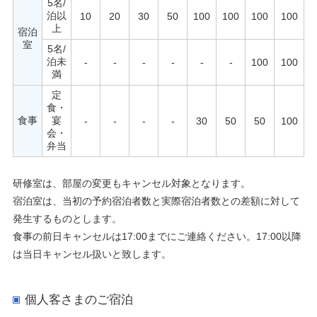
5名/
泊以
10
20
30
50
100
100
100
100
上
宿泊
室
5名/
泊未
-
-
-
-
-
-
100
100
満
定
食・
食事
宴
-
-
-
-
30
50
50
100
会・
弁当
研修室は、部屋の変更もキャンセル対象となります。
宿泊室は、当初の予約宿泊者数と実際宿泊者数との差額に対して
発生するものとします。
食事の前日キャンセルは17:00までにご連絡ください。17:00以降
は当日キャンセル扱いと致します。
個人客さまのご宿泊